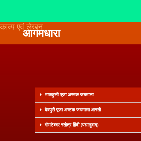
काव्य एवं लेखन
Skip
आगमधारा
to
content
भातकुली पूजा अष्टक जयमाला
देवपुरी पूजा अष्टक जयमाला आरती
गोमटेश्वर स्तोत्र हिंदी (पद्यानुवाद)