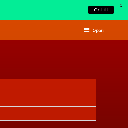
X
Got it!
Open
Open